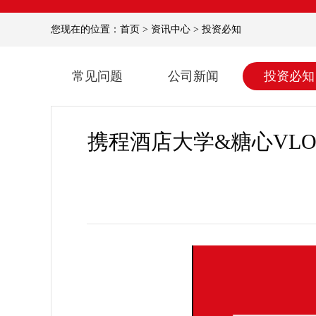
您现在的位置：
首页
>
资讯中心
>
投资必知
常见问题
公司新闻
投资必知
携程酒店大学&糖心VL