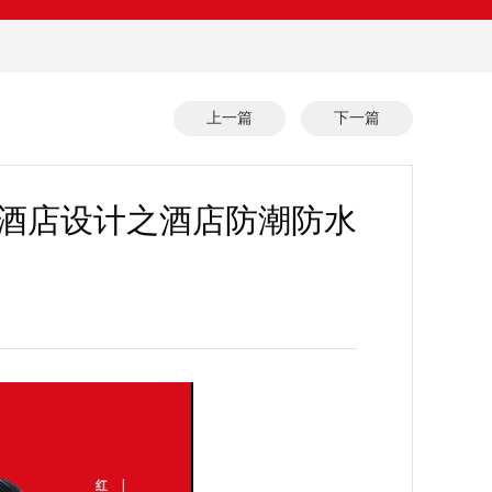
上一篇
下一篇
）酒店设计之酒店防潮防水