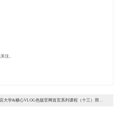
。
店大学&糖心VLOG色版官网首页系列课程（十三）用设
酒店隔音的问题才是正确的方法