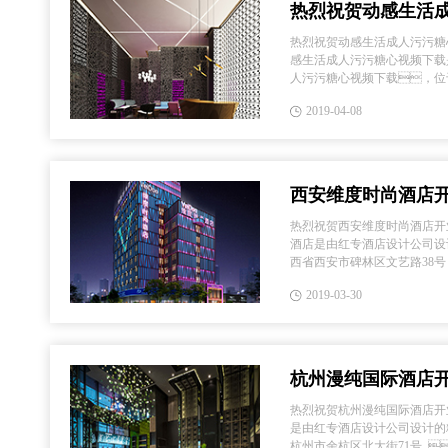
热烈祝贺动感生活
开业大吉--红专成
热烈祝贺动感生活成人污污糖
感生活成人污污糖心视频下载
计
人污污糖心视频下载，位
。该成人污污糖心视频
2019-04-08
VLOG色版官网首页在成人污
在此...
西安维度时尚酒店开
店设计
热烈祝贺西安维度时尚酒店开
酒店是由红专酒店设计公司设
西省西安市碑林区文艺路38
作品充分得展示了糖心VLO
2019-03-30
的实...
杭州漫纯国际酒店开
计公司
热烈祝贺杭州漫纯国际酒店开
是由红专酒店设计公司设计的
杭州市余杭区北大街71号 