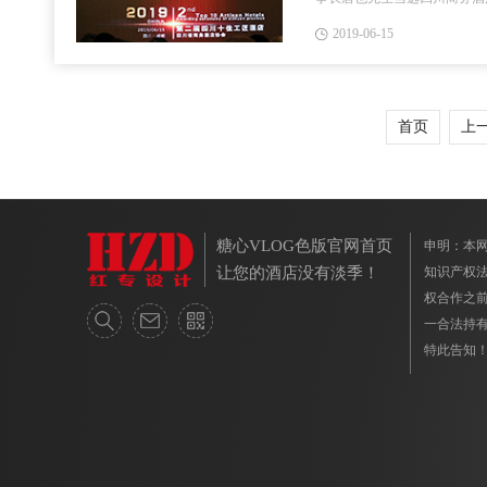
委会会长；四川省民营
2019-06-15
首页
上
糖心VLOG色版官网首页
申明
让您的酒店没有淡季！
知识产权法
权合作之前
一合法持有人
特此告知！ 