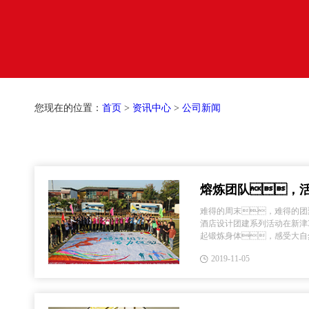
您现在的位置：
首页
>
资讯中心
>
公司新闻
熔炼团队，
红专美好蓝图
难得的周末，难得的团
酒店设计团建系列活动在新津
起锻炼身体，感受大自
的同时，不知不觉
2019-11-05
事之间的融洽度也...