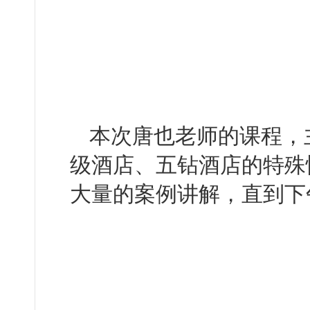
本次唐也老师的课程，
级酒店、五钻酒店的特殊性
大量的案例讲解，直到下午6