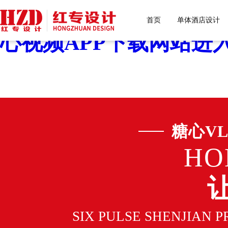
糖心VLOG色版官网首页
首页
单体酒店设计
心视频APP下载网站进入
糖心V
HO
SIX PULSE SHENJIAN 