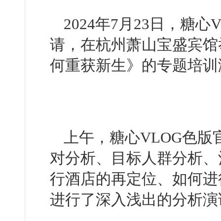
2024年7月23日，
请，在杭州萧山宝盛宾
何重获新生》的专题培训演讲
上午，糖心VLOG色
对分析、目标人群分析
行酒店的再定位、如何进
进行了深入浅出的分析演讲