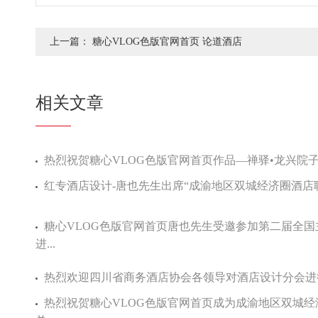
上一篇：
糖心VLOG色版官网首页 论道酒店
相关文章
热烈祝贺糖心VLOG色版官网首页作品—禅驿•龙兴院子酒店
红专酒店设计-唐也先生出席“成渝地区双城经济圈酒店职教联
糖心VLOG色版官网首页唐也先生受邀参加第二届全国主题
进...
热烈欢迎四川省商务酒店协会各领导对酒店设计分会进行
热烈祝贺糖心VLOG色版官网首页成为成渝地区双城