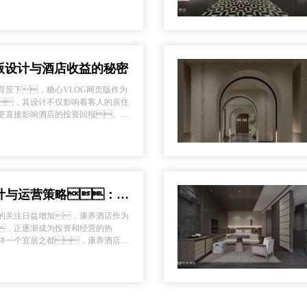
OG网页版设计对收益的影
..
版设计与酒店收益的秘密
背景下，糖心VLOG网页版作为
，其设计不仅影响着客人的居住
更直接影响酒店的投资回报。无
的提升，还是从品牌影...
计与运营策略：从
整指南
的关注日益增加，康养酒店作为
，正逐渐成为投资和经营的热
样一个宜居之都，康养酒店的
能布局，还需要结合...