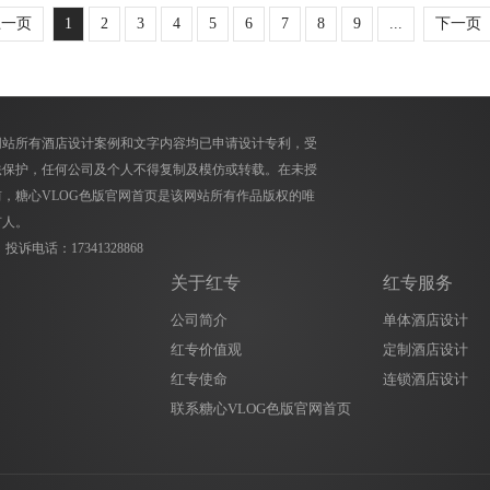
上一页
1
2
3
4
5
6
7
8
9
...
下一页
：本网站所有酒店设计案例和文字内容均已申请设计专利，受
护，任何公司及个人不得复制及模仿或转载。在未授
，糖心VLOG色版官网首页是该网站所有作品版权的唯
。
投诉电话：17341328868
关于红专
红专服务
公司简介
单体酒店设计
红专价值观
定制酒店设计
红专使命
连锁酒店设计
联系糖心VLOG色版官网首页